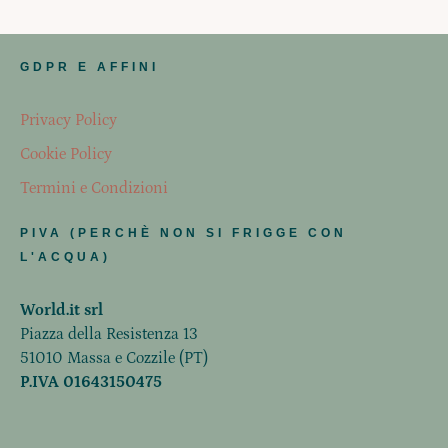
GDPR E AFFINI
Privacy Policy
Cookie Policy
Termini e Condizioni
PIVA (PERCHÈ NON SI FRIGGE CON
L'ACQUA)
World.it srl
Piazza della Resistenza 13
51010 Massa e Cozzile (PT)
P.IVA 01643150475