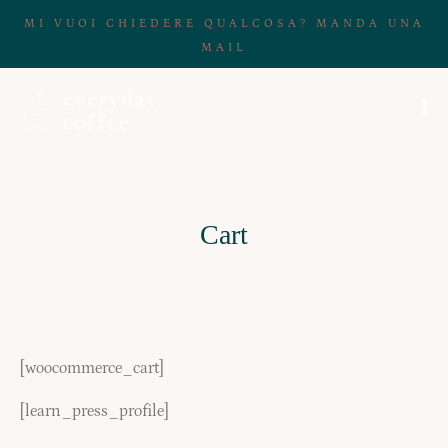
MI VUOI CHIEDERE QUALCOSA? MANDA UNA
MAIL
Cart
[woocommerce_cart]
[learn_press_profile]