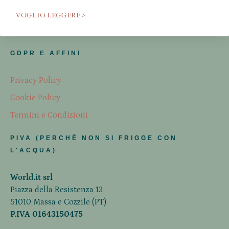
VOGLIO LEGGERE >
GDPR E AFFINI
Privacy Policy
Cookie Policy
Termini e Condizioni
PIVA (PERCHÈ NON SI FRIGGE CON
L'ACQUA)
World.it srl
Piazza della Resistenza 13
51010 Massa e Cozzile (PT)
P.IVA 01643150475