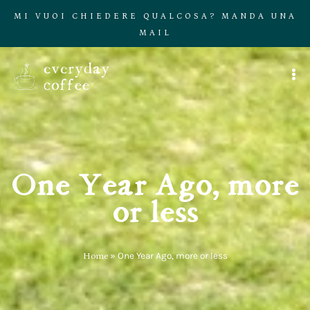
MI VUOI CHIEDERE QUALCOSA? MANDA UNA
MAIL
One Year Ago, more
or less
Home
»
One Year Ago, more or less