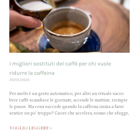
I migliori sostituti del caffè per chi vuole
ridurre la caffeina
29/05/2025
Per molti è un gesto automatico, per altri un rituale sacro:
bere caffè scandisce le giornate, accende le mattine, riempie
le pause. Ma cosa succede quando la caffeina inizia a farsi
sentire un po’ troppo? Cuore che accelera, sonno che sfugge,
VOGLIO LEGGERE >