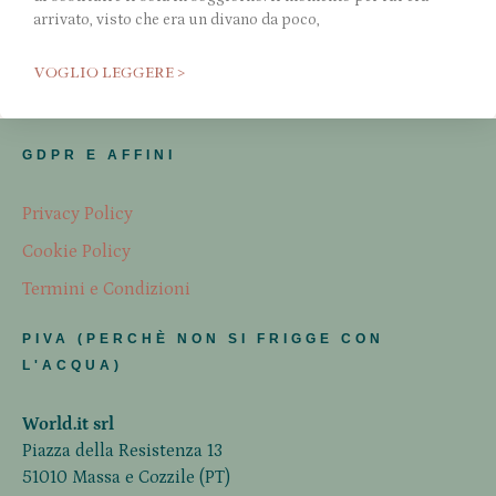
arrivato, visto che era un divano da poco,
VOGLIO LEGGERE >
GDPR E AFFINI
Privacy Policy
Cookie Policy
Termini e Condizioni
PIVA (PERCHÈ NON SI FRIGGE CON
L'ACQUA)
World.it srl
Piazza della Resistenza 13
51010 Massa e Cozzile (PT)