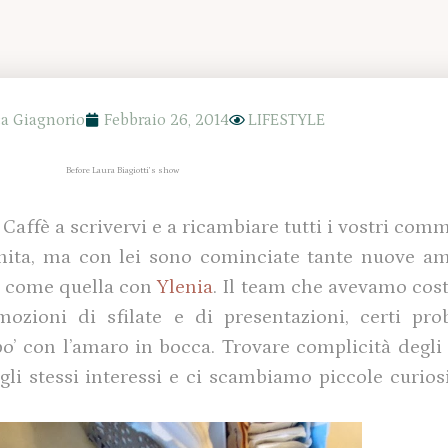
a Giagnorio
Febbraio 26, 2014
LIFESTYLE
Before Laura Biagiotti’s show
 Caffè a scrivervi e a ricambiare tutti i vostri comm
nita, ma con lei sono cominciate tante nuove am
e, come quella con
Ylenia
. Il team che avevamo cost
zioni di sfilate e di presentazioni, certi prob
po’ con l’amaro in bocca. Trovare complicità degli
li stessi interessi e ci scambiamo piccole curiosi