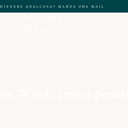
CHIEDERE QUALCOSA? MANDA UNA MAIL
COLLABOR
on Week: i miei pensi
ome
»
Milan Fashion Week: i miei pensieri