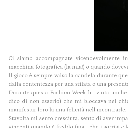
Ci siamo accompagnate vicendevolmente in
macchina fotografica (la mia!) o quando doveva
Il gioco è sempre valso la candela durante que
dalla contentezza per una sfilata o una present
Durante questa Fashion Week ho vinto anche ce
dico di non esserlo) che mi bloccava nel chi
manifestar loro la mia felicità nell’incontrarle.
Stavolta mi sento cresciuta, sento di aver imp
vincenti quando è freddo fuori, che i sorrisi e l