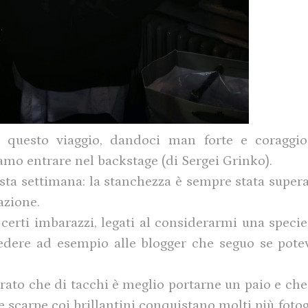
 questo viaggio, dandoci man forte e coraggi
mo entrare nel backstage (di Sergei Grinko).
sta settimana: la stanchezza è sempre stata supera
azione.
rti imbarazzi, legati al considerarmi una specie
edere ad esempio alle blogger che seguo se potev
arato che di tacchi è meglio portarne un paio e che
e scarpe coi brillantini conquistano molti più fotog