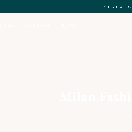
MI VUOI 
HOME
CHI SONO
BLOG
Milan Fashi
H