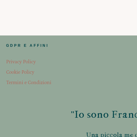
GDPR E AFFINI
Privacy Policy
Cookie Policy
Termini e Condizioni
"Io sono Franc
Una piccola me d