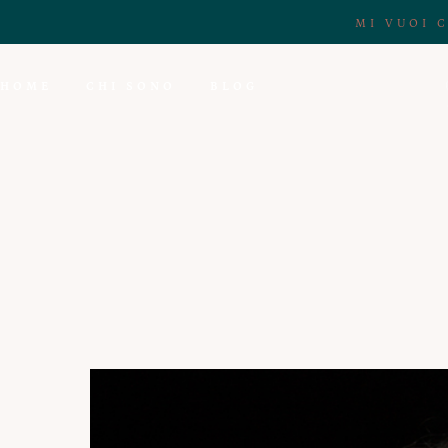
MI VUOI 
HOME
CHI SONO
BLOG