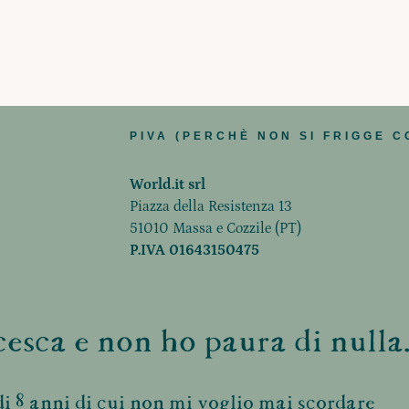
PIVA (PERCHÈ NON SI FRIGGE C
World.it srl
Piazza della Resistenza 13
51010 Massa e Cozzile (PT)
P.IVA 01643150475
esca e non ho paura di nulla.
i 8 anni di cui non mi voglio mai scordare