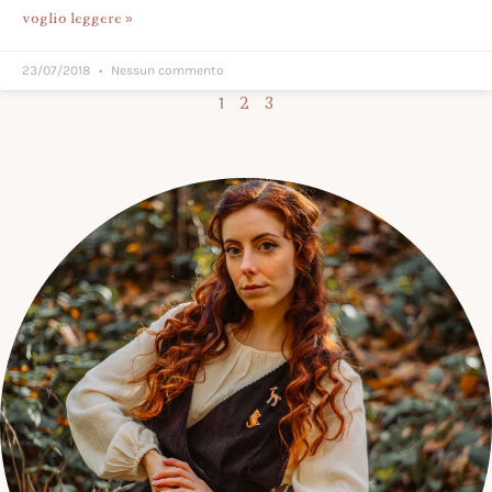
voglio leggere »
23/07/2018
Nessun commento
1
2
3