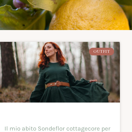
OUTFIT
Il mio abito Sondeflor cottagecore per