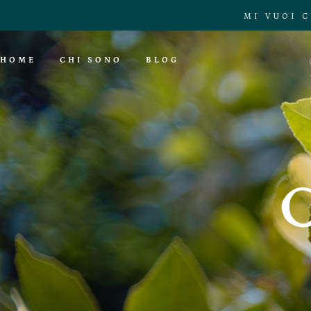
MI VUOI 
HOME
CHI SONO
BLOG