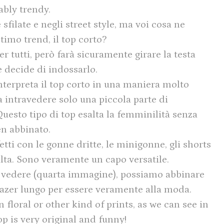
ably trendy.
 sfilate e negli street style, ma voi cosa ne
timo trend, il top corto?
r tutti, però farà sicuramente girare la testa
e decide di indossarlo.
nterpreta il top corto in una maniera molto
a intravedere solo una piccola parte di
uesto tipo di top esalta la femminilità senza
en abbinato.
etti con le gonne dritte, le minigonne, gli shorts
 alta. Sono veramente un capo versatile.
 vedere (quarta immagine), possiamo abbinare
lazer lungo per essere veramente alla moda.
floral or other kind of prints, as we can see in
op is very original and funny!