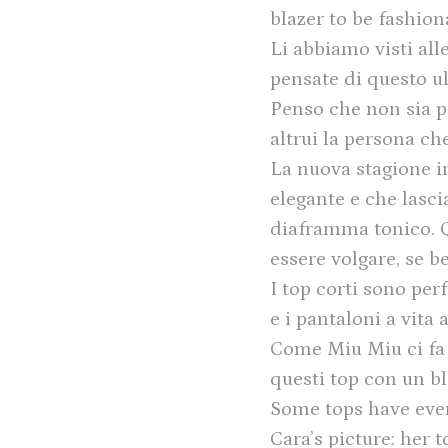
blazer to be fashion
Li abbiamo visti alle
pensate di questo ul
Penso che non sia pe
altrui la persona ch
La nuova stagione i
elegante e che lasci
diaframma tonico. Q
essere volgare, se b
I top corti sono perf
e i pantaloni a vita
Come Miu Miu ci fa
questi top con un b
Some tops have even 
Cara’s picture: her t