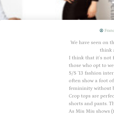
Fran
We have seen on th
think 
I think that it’s no
those who opt to wea
S/S ’13 fashion inte
often show a foot of
femininity without b
Crop tops are perfec
shorts and pants. Th
As Miu Miu shows (f