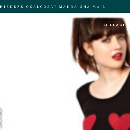
CHIEDERE QUALCOSA? MANDA UNA MAIL
COLLABOR
Crop Top
Home
»
Crop Top