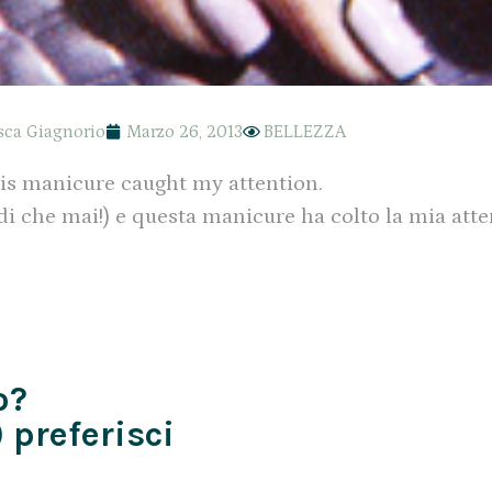
sca Giagnorio
Marzo 26, 2013
BELLEZZA
is manicure caught my attention.
i che mai!) e questa manicure ha colto la mia atte
o?
 preferisci