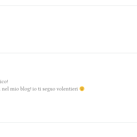
tico!
i nel mio blog! io ti seguo volentieri