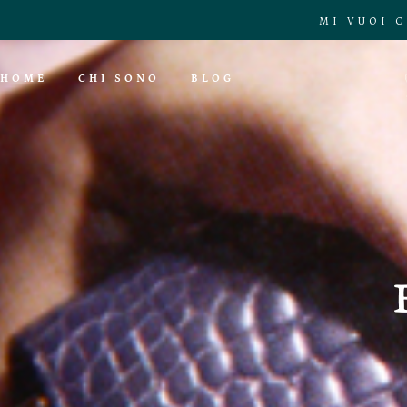
MI VUOI 
HOME
CHI SONO
BLOG