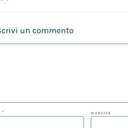
 °_°
Scrivi un commento
*
L
WEBSITE