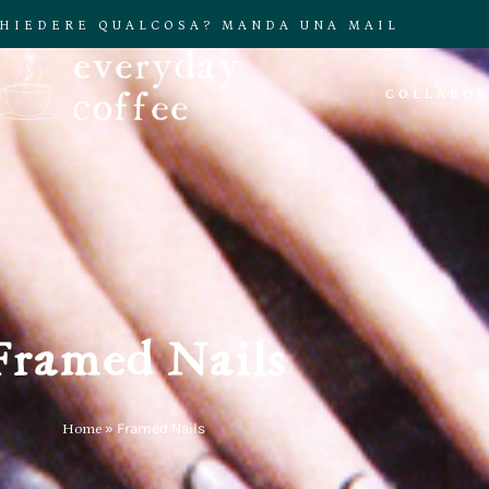
CHIEDERE QUALCOSA? MANDA UNA MAIL
COLLABOR
Framed Nails
Home
»
Framed Nails