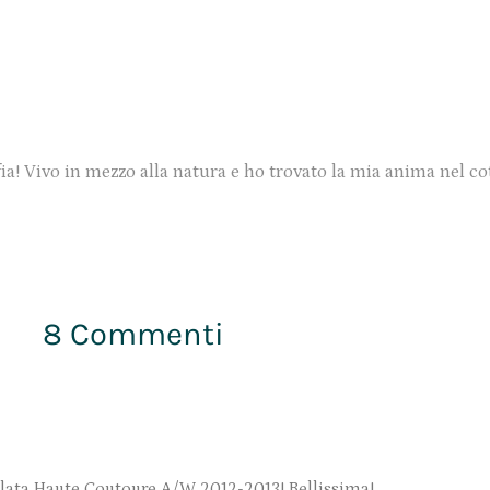
ia! Vivo in mezzo alla natura e ho trovato la mia anima nel co
8 Commenti
filata Haute Coutoure A/W 2012-2013! Bellissima!