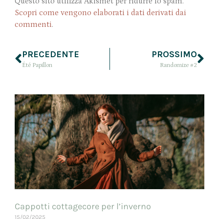
Questo sito utilizza Akismet per ridurre lo spam.
Scopri come vengono elaborati i dati derivati dai
commenti
.
PRECEDENTE
PROSSIMO
Été Papillon
Randomize #2
Cappotti cottagecore per l’inverno
15/02/2025