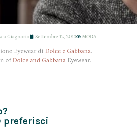
sca Giagnorio
Settembre 12, 2013
MODA
ezione Eyewear di
Dolce e Gabbana
.
on of
Dolce and Gabbana
Eyewear.
o?
 preferisci