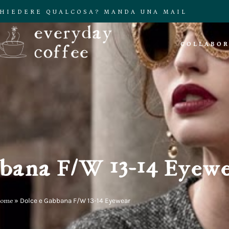
CHIEDERE QUALCOSA? MANDA UNA MAIL
COLLABOR
bana F/W 13-14 Eyew
ome
»
Dolce e Gabbana F/W 13-14 Eyewear