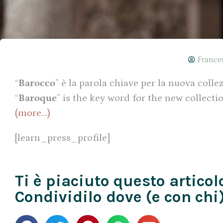
France
“
Barocco
” è la parola chiave per la nuova coll
“
Baroque
” is the key word for the new collecti
(more…)
[learn_press_profile]
Ti è piaciuto questo articol
Condividilo dove (e con chi)