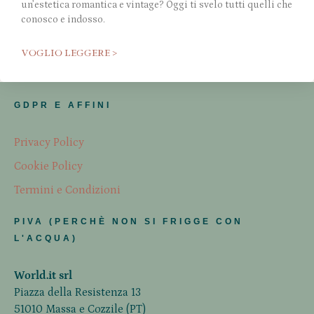
un’estetica romantica e vintage? Oggi ti svelo tutti quelli che
conosco e indosso.
VOGLIO LEGGERE >
GDPR E AFFINI
Privacy Policy
Cookie Policy
Termini e Condizioni
PIVA (PERCHÈ NON SI FRIGGE CON
L'ACQUA)
World.it srl
Piazza della Resistenza 13
51010 Massa e Cozzile (PT)