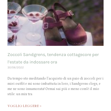
Zoccoli Sandgrens, tendenza cottagecore per
l’estate da indossare ora
30/06/2022
Da tempo sto meditando l’acquisto di un paio di zoccoli per i
miei outfit e mi sono imbattuta in loro, i Sandgrens clogs, e
me ne sono innamorata! Ormai sai più o meno com’è il mio
stile: un mix tra
VOGLIO LEGGERE >