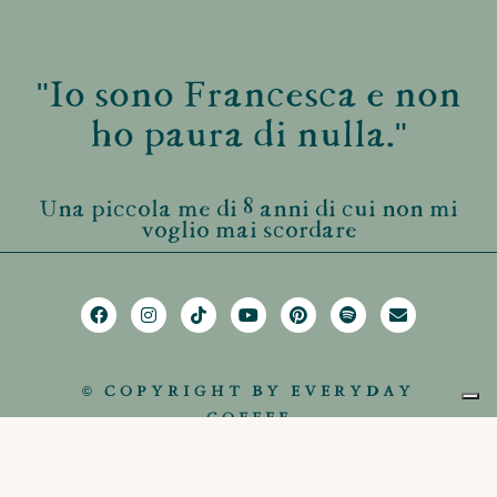
"Io sono Francesca e non
ho paura di nulla."
Una piccola me di 8 anni di cui non mi
voglio mai scordare
© COPYRIGHT BY EVERYDAY
COFFEE