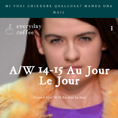
MI VUOI CHIEDERE QUALCOSA? MANDA UNA
MAIL
A/W 14-15 Au Jour
Le Jour
Home
»
A/W 14-15 Au Jour Le Jour