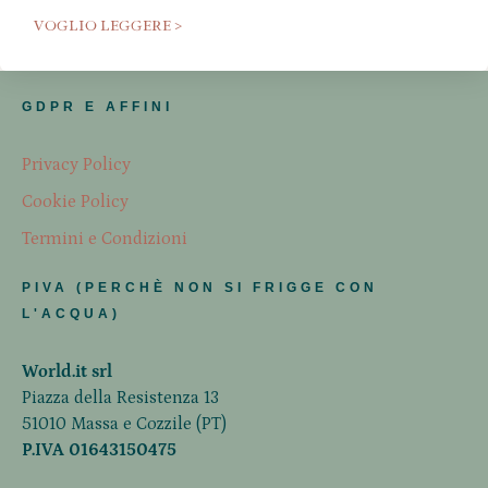
VOGLIO LEGGERE >
GDPR E AFFINI
Privacy Policy
Cookie Policy
Termini e Condizioni
PIVA (PERCHÈ NON SI FRIGGE CON
L'ACQUA)
World.it srl
Piazza della Resistenza 13
51010 Massa e Cozzile (PT)
P.IVA 01643150475