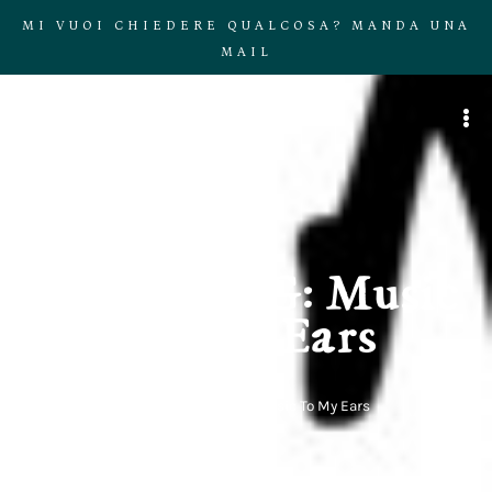
MI VUOI CHIEDERE QUALCOSA? MANDA UNA
MAIL
SHOPPING: Music
To My Ears
Home
»
SHOPPING: Music To My Ears