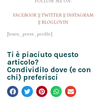
FOLLOW ME ON:
FACEBOOK
||
TWITTER
||
INSTAGRAM
||
BLOGLOVIN
[learn_press_profile]
Ti è piaciuto questo
articolo?
Condividilo dove (e con
chi) preferisci