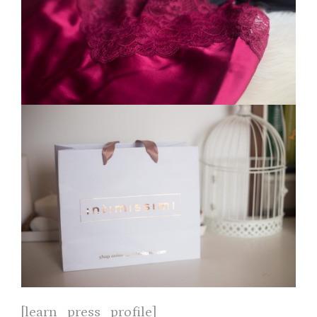
[learn_press_profile]