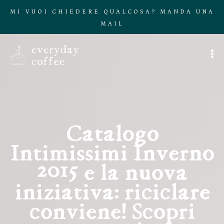
MI VUOI CHIEDERE QUALCOSA? MANDA UNA
MAIL
Catalogo
Intimissimi Inverno
2015 e la nuova
iniziativa: riciclare
conviene! Scopri