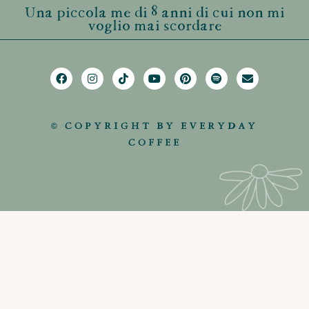
Una piccola me di 8 anni di cui non mi
voglio mai scordare
© COPYRIGHT BY EVERYDAY
COFFEE