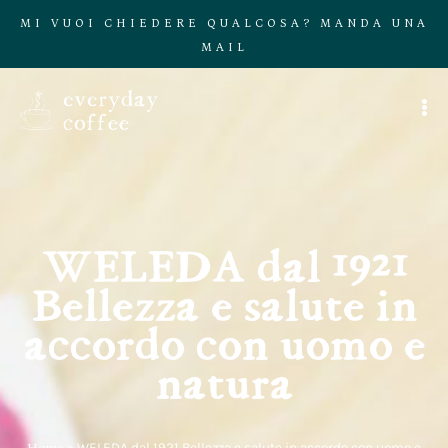
MI VUOI CHIEDERE QUALCOSA? MANDA UNA
MAIL
WELEDA dal 1921
Bellezza e salute in
accordo con uomo e
natura
Home
»
WELEDA dal 1921 Bellezza e salute in accordo con uomo e