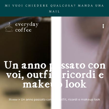
MI VUOI CHIEDERE QUALCOSA? MANDA UNA
MAIL
Un anno passato con
voi, outfit, ricordi e
makeup look
Home
»
Un anno passato con voi, outfit, ricordi e makeup look