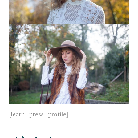
[learn_press_profile]