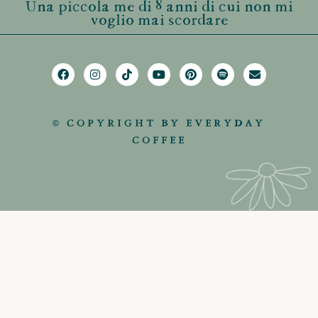
Una piccola me di 8 anni di cui non mi
voglio mai scordare
© COPYRIGHT BY EVERYDAY
COFFEE