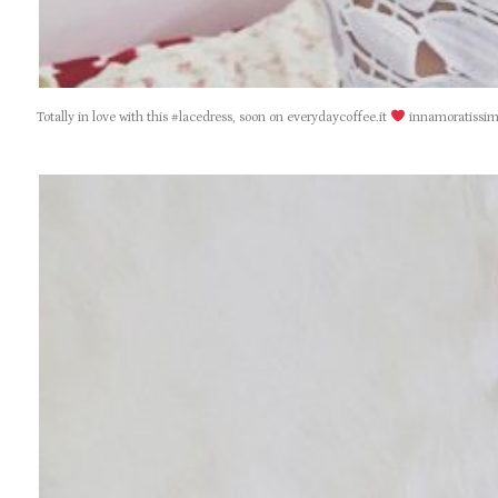
Totally in love with this #lacedress, soon on everydaycoffee.it
innamoratissima 