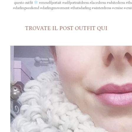
questo outfit
#meselfportait #selfportraitdress #lacedress #whitedress #
#darlingweekend #darlingmovement #thatsdarling #winterdress #cruise #cruis
TROVATE IL POST OUTFIT QUI