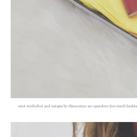
#riot #redvelvet and #utopia by #limecrime are #purelove (too much hashtag