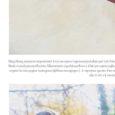
bling blong annuncio importante! Ecco un nuovo #giveawaynatalizio per voi! Potret
blush #candyqueenofhearts, l’illuminante #goddessoflove e il kit per sopracciglia #
seguire la mia pagina Instagram (@francescagiagno ). 3: ripostare questa foto su
alle 0.00 e il vincit