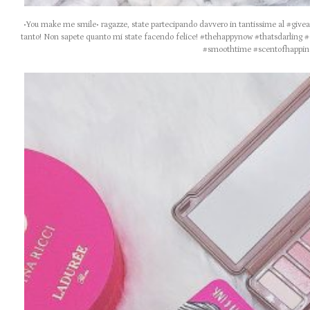
•You make me smile• ragazze, state partecipando davvero in tantissime al #givea
tanto! Non sapete quanto mi state facendo felice! #thehappynow #thatsdarlin
#smoothtime #scentofhappin