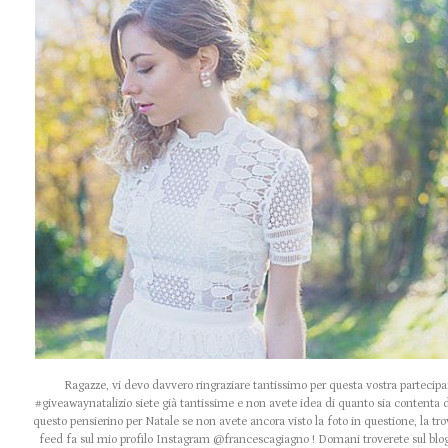
Ragazze, vi devo davvero ringraziare tantissimo per questa vostra partecipa
#giveawaynatalizio siete già tantissime e non avete idea di quanto sia contenta d
questo pensierino per Natale se non avete ancora visto la foto in questione, la tro
feed fa sul mio profilo Instagram @francescagiagno ! Domani troverete sul blog 