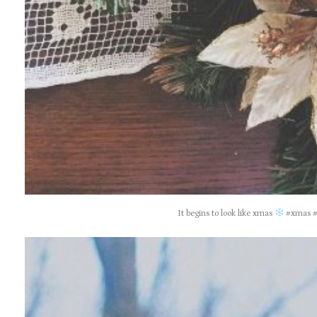
It begins to look like xmas
#xmas #x