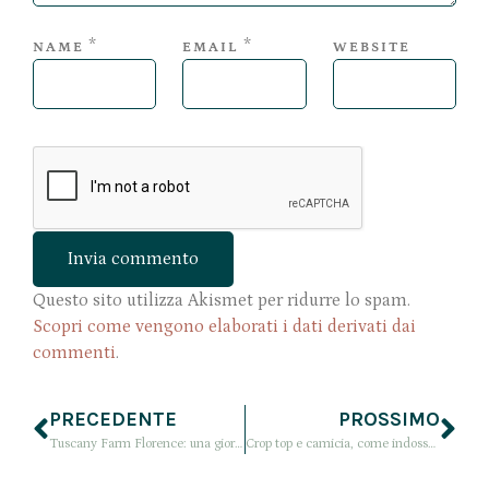
*
*
NAME
EMAIL
WEBSITE
Questo sito utilizza Akismet per ridurre lo spam.
Scopri come vengono elaborati i dati derivati dai
commenti
.
PRECEDENTE
PROSSIMO
Tuscany Farm Florence: una giornata tra latte e bellezza
Crop top e camicia, come indossarli insieme