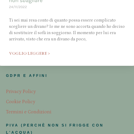
non sbagliare
24/11/2022
Ti sei mai resa conto di quanto possa essere complicato
scegliere un divano? Io me ne sono accorta quando ho deciso
di sostituire il sofà in soggiorno. Il momento per lui era
arrivato, visto che era un divano da poco,
VOGLIO LEGGERE >
GDPR E AFFINI
Privacy Policy
Cookie Policy
Termini e Condizioni
PIVA (PERCHÈ NON SI FRIGGE CON
L'ACQUA)