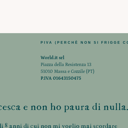
PIVA (PERCHÈ NON SI FRIGGE C
World.it srl
Piazza della Resistenza 13
51010 Massa e Cozzile (PT)
P.IVA 01643150475
esca e non ho paura di nulla.
i 8 anni di cui non mi voglio mai scordare