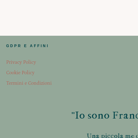
GDPR E AFFINI
Privacy Policy
Cookie Policy
Termini e Condizioni
"Io sono Franc
Una piccola me d