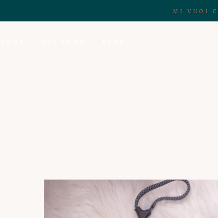
MI VUOI 
HOME
CHI SONO
BLOG