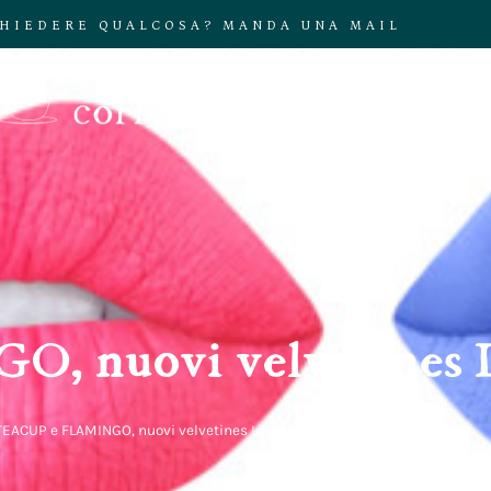
CHIEDERE QUALCOSA? MANDA UNA MAIL
COLLABOR
, nuovi velvetines 
TEACUP e FLAMINGO, nuovi velvetines Lime Crime