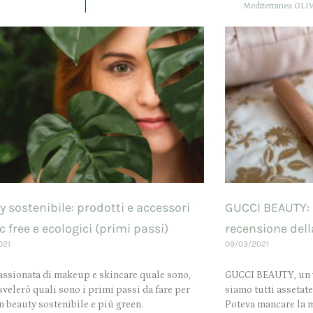
Mediterranea OLIVE:
 sostenibile: prodotti e accessori
GUCCI BEAUTY: 
c free e ecologici (primi passi)
recensione del
021
09/03/2021
ssionata di makeup e skincare quale sono,
GUCCI BEAUTY, un v
 svelerò quali sono i primi passi da fare per
siamo tutti assetat
n beauty sostenibile e più green.
Poteva mancare la m