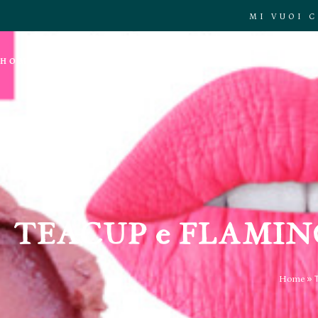
MI VUOI 
HOME
CHI SONO
BLOG
TEACUP e FLAMINGO
Home
»