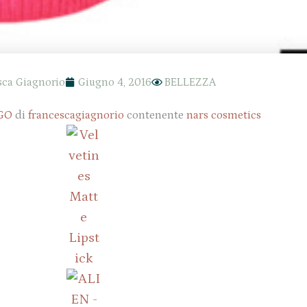
sca Giagnorio
Giugno 4, 2016
BELLEZZA
GO
di
francescagiagnorio
contenente
nars cosmetics