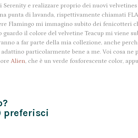
i Serenity e realizzare proprio dei nuovi velvetines
n una punta di lavanda, rispettivamente chiamati
re Flamingo mi immagino subito dei fenicotteri ch
o guardo il colore del velvetine Teacup mi viene su
ranno a far parte della mia collezione, anche perc
si adattino particolarmente bene a me. Voi cosa ne
olore
Alien
, che è un verde fosforescente color, appu
o?
 preferisci