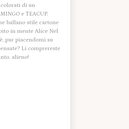
 colorati di un
 FLAMINGO e TEACUP.
e ballano stile cartone
bito in mente Alice Nel
hè, pur piacendomi su
 pensate? Li comprereste
nto, alieno!