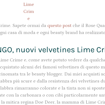
rime. Sapete ormai da
questo post
che il Rose Quar
gni casa di moda e ogni beauty brand ha realizzato
GO, nuovi velvetines Lime C
Lime Crime e, come avete potuto vedere da qualch
acquistato alcuni dei famosi velvetines di questo 
a rinomata tra le beauty blogger. Dai miei acquisti
labbra più scure e dalla resistenza dei velvetines du
labbra rimarranno colorate e la tinta non si spost
e con la carbonara o con cibi particolarmente unt
va, la mitica regina Doe Deer, la mamma di Lime Cri