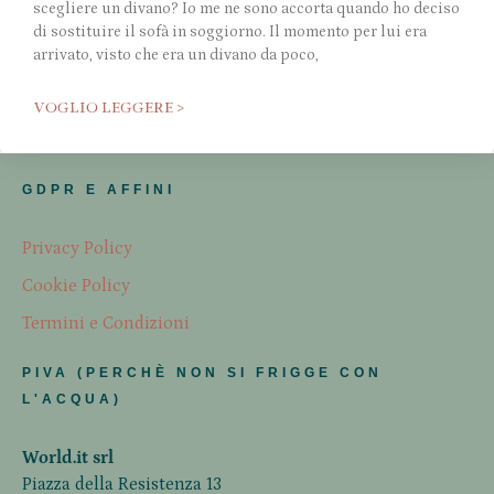
scegliere un divano? Io me ne sono accorta quando ho deciso
di sostituire il sofà in soggiorno. Il momento per lui era
arrivato, visto che era un divano da poco,
VOGLIO LEGGERE >
GDPR E AFFINI
Privacy Policy
Cookie Policy
Termini e Condizioni
PIVA (PERCHÈ NON SI FRIGGE CON
L'ACQUA)
World.it srl
Piazza della Resistenza 13