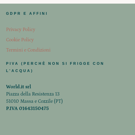
GDPR E AFFINI
Privacy Policy
Cookie Policy
Termini e Condizioni
PIVA (PERCHÈ NON SI FRIGGE CON
L'ACQUA)
World.it srl
Piazza della Resistenza 13
51010 Massa e Cozzile (PT)
P.IVA 01643150475