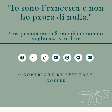
"Io sono Francesca e non
ho paura di nulla."
Una piccola me di 8 anni di cui non mi
voglio mai scordare
© COPYRIGHT BY EVERYDAY
COFFEE