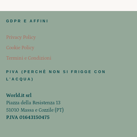
GDPR E AFFINI
Privacy Policy
Cookie Policy
Termini e Condizioni
PIVA (PERCHÈ NON SI FRIGGE CON
L'ACQUA)
World.it srl
Piazza della Resistenza 13
51010 Massa e Cozzile (PT)
P.IVA 01643150475