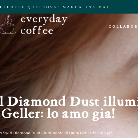
CHIEDERE QUALCOSA? MANDA UNA MAIL
COLLABOR
l Diamond Dust illum
Geller: lo amo già!
 Swirl Diamond Dust illuminante di Laura Geller: lo amo già!