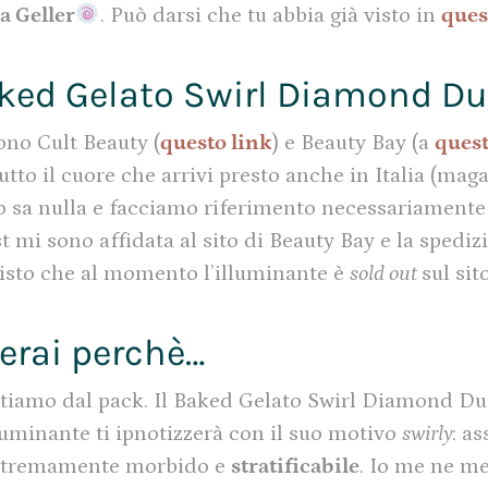
a Geller
. Può darsi che tu abbia già visto in
ques
aked Gelato Swirl Diamond Du
ono Cult Beauty (
questo link
) e Beauty Bay (a
quest
tutto il cuore che arrivi presto anche in Italia (ma
a nulla e facciamo riferimento necessariamente a 
mi sono affidata al sito di Beauty Bay e la spedizi
visto che al momento l’illuminante è
sold out
sul sit
erai perchè…
artiamo dal pack. Il Baked Gelato Swirl Diamond Dus
lluminante ti ipnotizzerà con il suo motivo
swirly
: a
estremamente morbido e
stratificabile
. Io me ne me