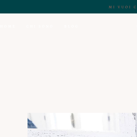
MI VUOI 
HOME
CHI SONO
BLOG