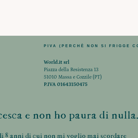
PIVA (PERCHÈ NON SI FRIGGE C
World.it srl
Piazza della Resistenza 13
51010 Massa e Cozzile (PT)
P.IVA 01643150475
esca e non ho paura di nulla.
i 8 anni di cui non mi voglio mai scordare