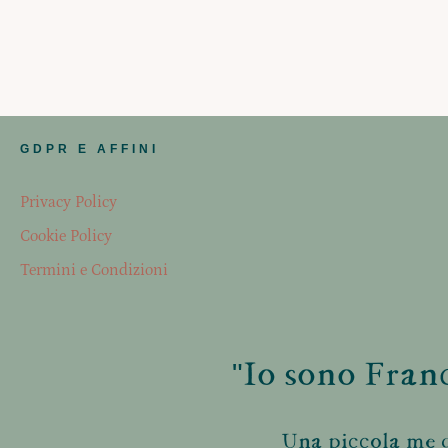
GDPR E AFFINI
Privacy Policy
Cookie Policy
Termini e Condizioni
"Io sono Franc
Una piccola me d