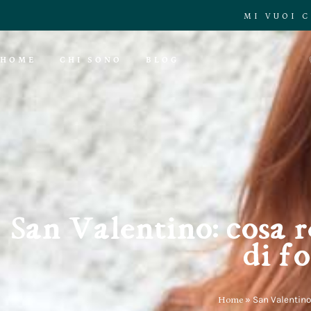
MI VUOI 
HOME
CHI SONO
BLOG
San Valentino: cosa 
di f
Home
»
San Valentino