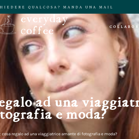
CHIEDERE QUALCOSA? MANDA UNA MAIL
COLLABOR
regalo ad una viaggiat
otografia e moda?
: cosa regalo ad una viaggiatrice amante di fotografia e moda?