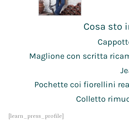
Cosa sto 
Cappott
Maglione con scritta rica
Je
Pochette coi fiorellini re
Colletto rimuo
[learn_press_profile]