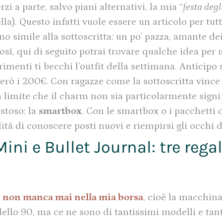
i a parte, salvo piani alternativi, la mia “
festa deg
). Questo infatti vuole essere un articolo per tutte
o simile alla sottoscritta: un po’ pazza, amante de
ì, qui di seguito potrai trovare qualche idea per 
imenti ti becchi l’outfit della settimana. Anticipo 
erò i 200€. Con ragazze come la sottoscritta vince 
 limite che il charm non sia particolarmente signif
ostoso: la
smartbox
. Con le smartbox o i pacchetti 
ità di conoscere posti nuovi e riempirsi gli occhi d
ni e Bullet Journal: tre regal
e
non manca mai nella mia borsa
, cioè la macchina
odello 90, ma ce ne sono di tantissimi modelli e ta