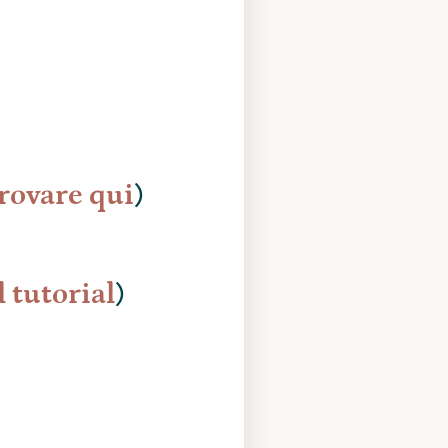
)
rovare qui
)
l tutorial