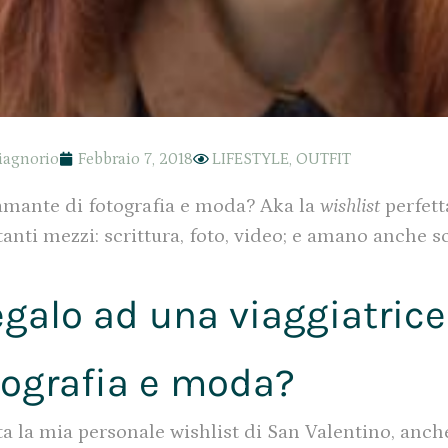
iagnorio
Febbraio 7, 2018
LIFESTYLE
,
OUTFIT
 amante di fotografia e moda? Aka la
wishlist
perfett
anti mezzi: scrittura, foto, video; e amano anche s
egalo ad una viaggiatric
tografia e moda?
a la mia personale wishlist di San Valentino, anche