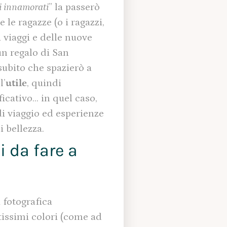
li innamorati
” la passerò
 le ragazze (o i ragazzi,
i viaggi e delle nuove
un regalo di San
subito che spazierò a
l’
utile
, quindi
icativo… in quel caso,
di viaggio ed esperienze
i bellezza.
i da fare a
 fotografica
ntissimi colori (come ad