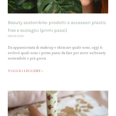
Beauty sostenibile: prodotti e accessori plastic
free e ecologici (primi passi)
08/04/2021
Da appassionata di makeup e skincare quale sono, oggi ti
svelerò quali sono i primi passi da fare per avere un beauty
sostenibile e più green.
VOGLIO LEGGERE >