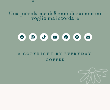
Una piccola me di 8 anni di cui non mi
voglio mai scordare
© COPYRIGHT BY EVERYDAY
COFFEE