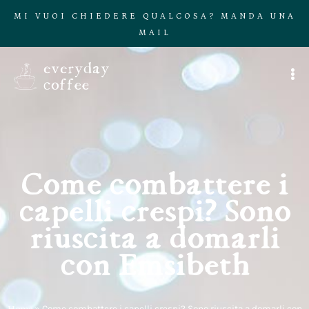
MI VUOI CHIEDERE QUALCOSA? MANDA UNA
MAIL
Come combattere i
capelli crespi? Sono
riuscita a domarli
con Emsibeth
Home
»
Come combattere i capelli crespi? Sono riuscita a domarli con