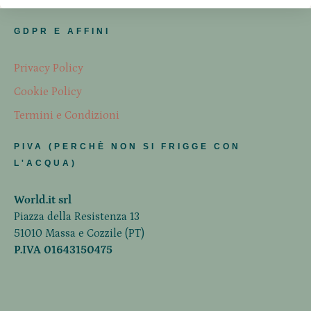
GDPR E AFFINI
Privacy Policy
Cookie Policy
Termini e Condizioni
PIVA (PERCHÈ NON SI FRIGGE CON
L'ACQUA)
World.it srl
Piazza della Resistenza 13
51010 Massa e Cozzile (PT)
P.IVA 01643150475