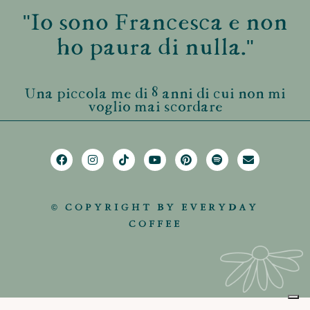
"Io sono Francesca e non
ho paura di nulla."
Una piccola me di 8 anni di cui non mi
voglio mai scordare
© COPYRIGHT BY EVERYDAY
COFFEE