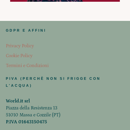
GDPR E AFFINI
Privacy Policy
Cookie Policy
Termini e Condizioni
PIVA (PERCHÈ NON SI FRIGGE CON
L'ACQUA)
World.it srl
Piazza della Resistenza 13
51010 Massa e Cozzile (PT)
P.IVA 01643150475