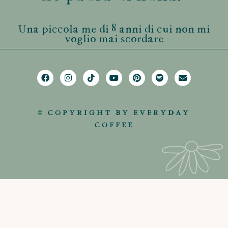
Una piccola me di 8 anni di cui non mi
voglio mai scordare
© COPYRIGHT BY EVERYDAY
COFFEE