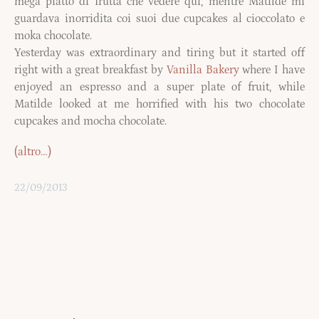
mega piatto di frutta che vedere qui, mentre Matilde mi
guardava inorridita coi suoi due cupcakes al cioccolato e
moka chocolate.
Yesterday was extraordinary and tiring but it started off
right with a great breakfast by
Vanilla Bakery
where I have
enjoyed an espresso and a super plate of fruit, while
Matilde looked at me horrified with his two chocolate
cupcakes and mocha chocolate.
(altro…)
22/09/2013