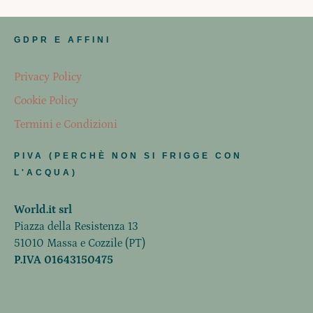
GDPR E AFFINI
Privacy Policy
Cookie Policy
Termini e Condizioni
PIVA (PERCHÈ NON SI FRIGGE CON
L'ACQUA)
World.it srl
Piazza della Resistenza 13
51010 Massa e Cozzile (PT)
P.IVA 01643150475