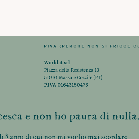
PIVA (PERCHÈ NON SI FRIGGE C
World.it srl
Piazza della Resistenza 13
51010 Massa e Cozzile (PT)
P.IVA 01643150475
esca e non ho paura di nulla.
i 8 anni di cui non mi voglio mai scordare