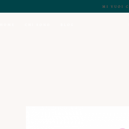
MI VUOI 
HOME
CHI SONO
BLOG