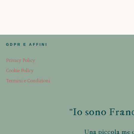
GDPR E AFFINI
Privacy Policy
Cookie Policy
Termini e Condizioni
"Io sono Franc
Una piccola me d