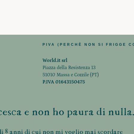
PIVA (PERCHÈ NON SI FRIGGE C
World.it srl
Piazza della Resistenza 13
51010 Massa e Cozzile (PT)
P.IVA 01643150475
esca e non ho paura di nulla.
i 8 anni di cui non mi voglio mai scordare