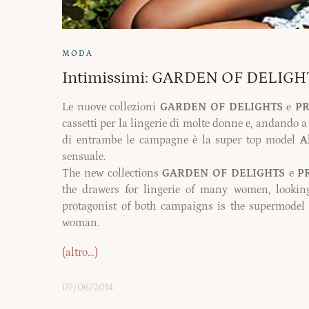
MODA
Intimissimi: GARDEN OF DELIGH
Le nuove collezioni
GARDEN OF DELIGHTS
e
PR
cassetti per la lingerie di molte donne e, andando a 
di entrambe le campagne è la super top model
A
sensuale.
The new collections
GARDEN OF DELIGHTS
e
P
the drawers for lingerie of many women, lookin
protagonist of both campaigns is the supermode
woman.
(altro…)
07/06/2014