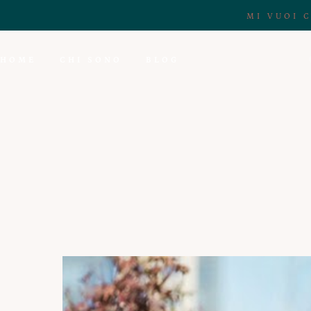
MI VUOI 
HOME
CHI SONO
BLOG