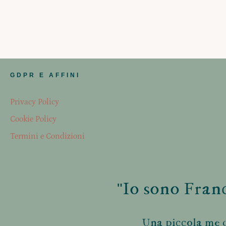
GDPR E AFFINI
Privacy Policy
Cookie Policy
Termini e Condizioni
"Io sono Franc
Una piccola me d