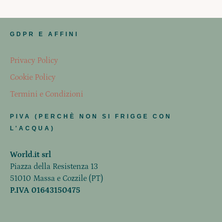
GDPR E AFFINI
Privacy Policy
Cookie Policy
Termini e Condizioni
PIVA (PERCHÈ NON SI FRIGGE CON
L'ACQUA)
World.it srl
Piazza della Resistenza 13
51010 Massa e Cozzile (PT)
P.IVA 01643150475