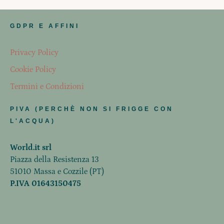
GDPR E AFFINI
Privacy Policy
Cookie Policy
Termini e Condizioni
PIVA (PERCHÈ NON SI FRIGGE CON
L'ACQUA)
World.it srl
Piazza della Resistenza 13
51010 Massa e Cozzile (PT)
P.IVA 01643150475