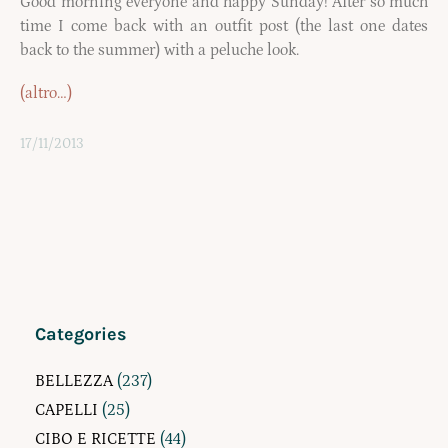
Good morning everyone and happy Sunday! After so much
time I come back with an outfit post (the last one dates
back to the summer) with a peluche look.
(altro…)
17/11/2013
Categories
BELLEZZA
(237)
CAPELLI
(25)
CIBO E RICETTE
(44)