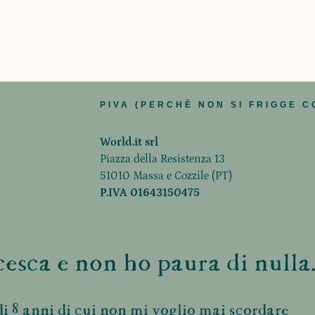
PIVA (PERCHÈ NON SI FRIGGE C
World.it srl
Piazza della Resistenza 13
51010 Massa e Cozzile (PT)
P.IVA 01643150475
esca e non ho paura di nulla.
i 8 anni di cui non mi voglio mai scordare