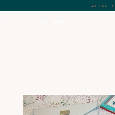
MI VUOI 
HOME
CHI SONO
BLOG