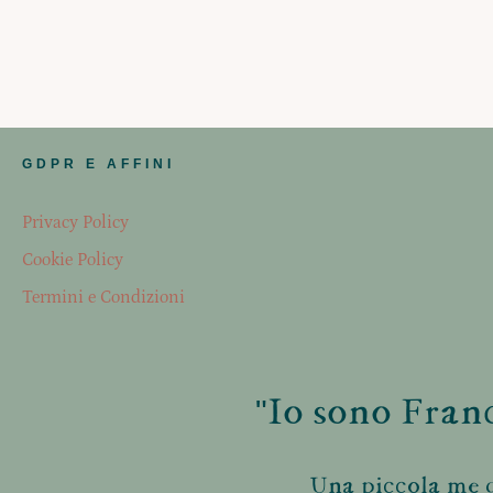
GDPR E AFFINI
Privacy Policy
Cookie Policy
Termini e Condizioni
"Io sono Franc
Una piccola me d