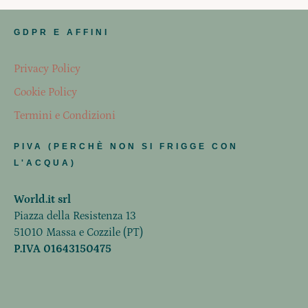
GDPR E AFFINI
Privacy Policy
Cookie Policy
Termini e Condizioni
PIVA (PERCHÈ NON SI FRIGGE CON
L'ACQUA)
World.it srl
Piazza della Resistenza 13
51010 Massa e Cozzile (PT)
P.IVA 01643150475