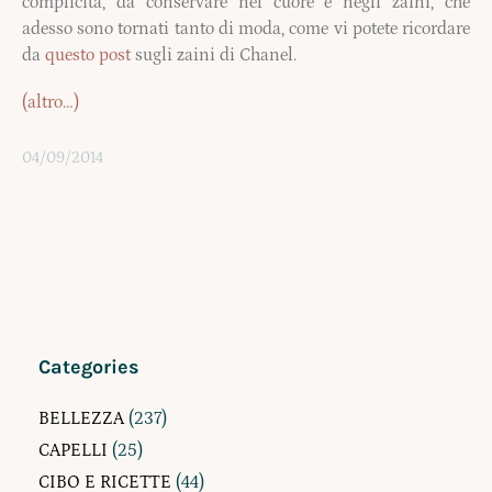
complicità, da conservare nel cuore e negli zaini, che
adesso sono tornati tanto di moda, come vi potete ricordare
da
questo post
sugli zaini di Chanel.
(altro…)
04/09/2014
Categories
BELLEZZA
(237)
CAPELLI
(25)
CIBO E RICETTE
(44)