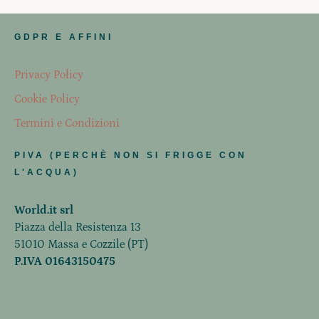
GDPR E AFFINI
Privacy Policy
Cookie Policy
Termini e Condizioni
PIVA (PERCHÈ NON SI FRIGGE CON
L'ACQUA)
World.it srl
Piazza della Resistenza 13
51010 Massa e Cozzile (PT)
P.IVA 01643150475