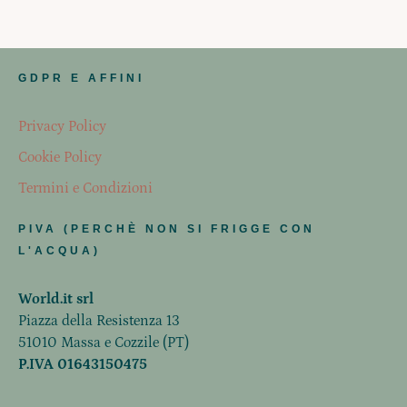
GDPR E AFFINI
Privacy Policy
Cookie Policy
Termini e Condizioni
PIVA (PERCHÈ NON SI FRIGGE CON
L'ACQUA)
World.it srl
Piazza della Resistenza 13
51010 Massa e Cozzile (PT)
P.IVA 01643150475