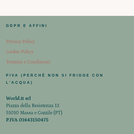
GDPR E AFFINI
Privacy Policy
Cookie Policy
Termini e Condizioni
PIVA (PERCHÈ NON SI FRIGGE CON
L'ACQUA)
World.it srl
Piazza della Resistenza 13
51010 Massa e Cozzile (PT)
P.IVA 01643150475