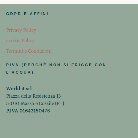
GDPR E AFFINI
Privacy Policy
Cookie Policy
Termini e Condizioni
PIVA (PERCHÈ NON SI FRIGGE CON
L'ACQUA)
World.it srl
Piazza della Resistenza 13
51010 Massa e Cozzile (PT)
P.IVA 01643150475