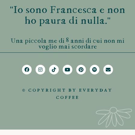
"Io sono Francesca e non
ho paura di nulla."
Una piccola me di 8 anni di cui non mi
voglio mai scordare
© COPYRIGHT BY EVERYDAY
COFFEE