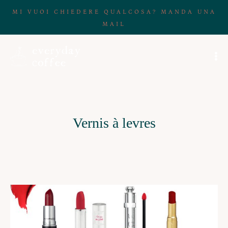
MI VUOI CHIEDERE QUALCOSA? MANDA UNA
MAIL
Vernis à levres