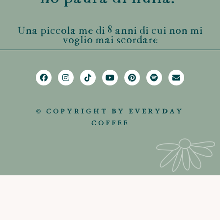
Una piccola me di 8 anni di cui non mi
voglio mai scordare
© COPYRIGHT BY EVERYDAY
COFFEE