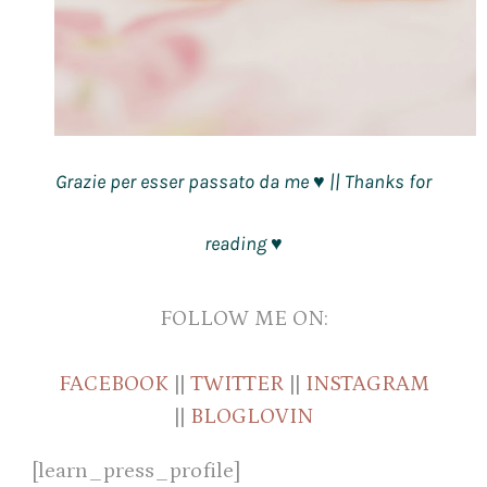
Grazie per esser passato da me
|| Thanks for
♥
reading
♥
FOLLOW ME ON:
FACEBOOK
||
TWITTER
||
INSTAGRAM
||
BLOGLOVIN
[learn_press_profile]