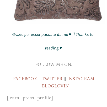
Grazie per esser passato da me
|| Thanks for
♥
reading
♥
FOLLOW ME ON:
FACEBOOK
||
TWITTER
||
INSTAGRAM
||
BLOGLOVIN
[learn_press_profile]