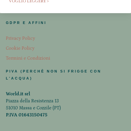
VOGLIO LEGGERE >
GDPR E AFFINI
Privacy Policy
Cookie Policy
Termini e Condizioni
PIVA (PERCHÈ NON SI FRIGGE CON
L'ACQUA)
World.it srl
Piazza della Resistenza 13
51010 Massa e Cozzile (PT)
P.IVA 01643150475