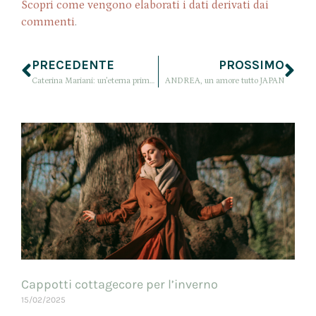
Scopri come vengono elaborati i dati derivati dai
commenti
.
PRECEDENTE
PROSSIMO
Caterina Mariani: un’eterna primavera
ANDREA, un amore tutto JAPAN
Cappotti cottagecore per l’inverno
15/02/2025