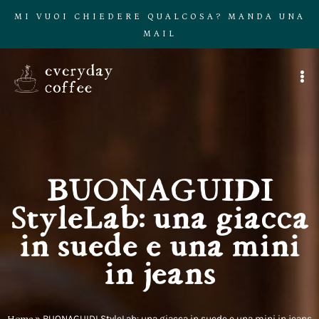
MI VUOI CHIEDERE QUALCOSA? MANDA UNA
MAIL
BUONAGUIDI
StyleLab: una giacca
in suede e una mini
in jeans
Home
»
BUONAGUIDI StyleLab: una giacca in suede e una mini in jeans