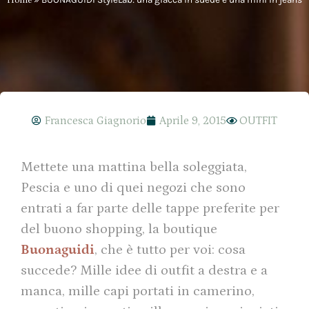
Francesca Giagnorio
Aprile 9, 2015
OUTFIT
Mettete una mattina bella soleggiata,
Pescia e uno di quei negozi che sono
entrati a far parte delle tappe preferite per
del buono shopping, la boutique
Buonaguidi
, che è tutto per voi: cosa
succede? Mille idee di outfit a destra e a
manca, mille capi portati in camerino,