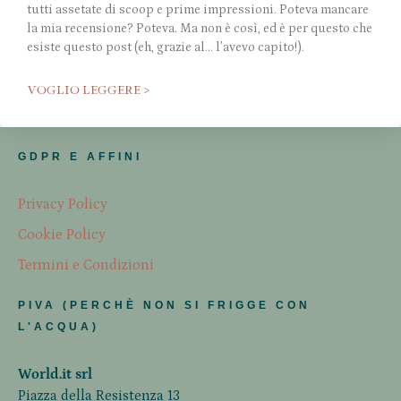
tutti assetate di scoop e prime impressioni. Poteva mancare
la mia recensione? Poteva. Ma non è così, ed è per questo che
esiste questo post (eh, grazie al… l’avevo capito!).
VOGLIO LEGGERE >
GDPR E AFFINI
Privacy Policy
Cookie Policy
Termini e Condizioni
PIVA (PERCHÈ NON SI FRIGGE CON
L'ACQUA)
World.it srl
Piazza della Resistenza 13