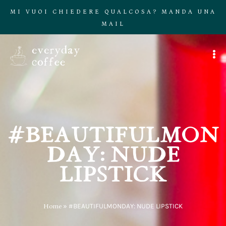
MI VUOI CHIEDERE QUALCOSA? MANDA UNA
MAIL
#BEAUTIFULMON
DAY: NUDE
LIPSTICK
Home
»
#BEAUTIFULMONDAY: NUDE LIPSTICK