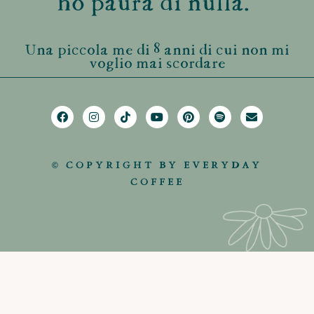
ho paura di nulla."
Una piccola me di 8 anni di cui non mi
voglio mai scordare
© COPYRIGHT BY EVERYDAY
COFFEE