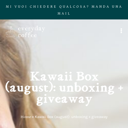
MI VUOI CHIEDERE QUALCOSA? MANDA UNA
MAIL
Kawaii Box
(august): unboxing +
giveaway
Home
»
Kawaii Box (august): unboxing + giveaway